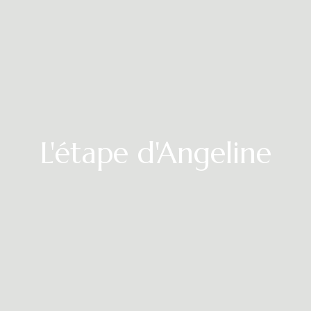
L'étape d'Angeline